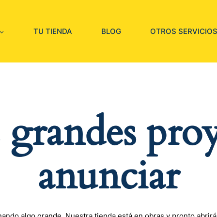
TU TIENDA
BLOG
OTROS SERVICIO
grandes proy
anunciar
nando algo grande. Nuestra tienda está en obras y pronto abrirá