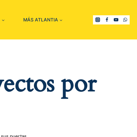
S
MÁS ATLANTIA
ectos por
 sus puertas.