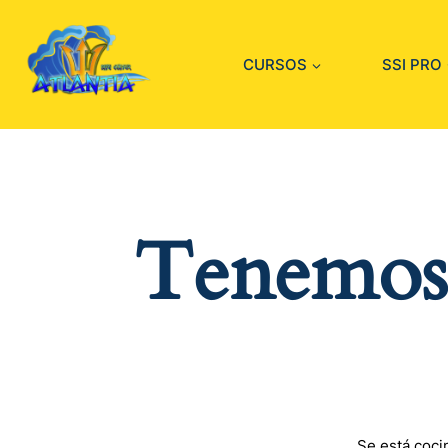
CURSOS
SSI PRO
Tenemos 
Se está coci