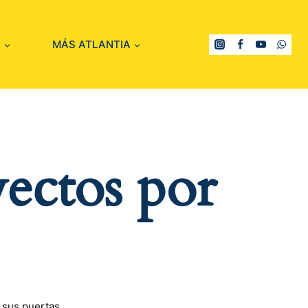
S
MÁS ATLANTIA
ectos por
 sus puertas.