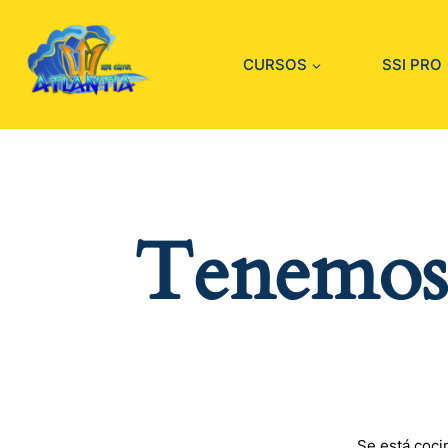
CURSOS
SSI PRO
Tenemos 
Se está coci