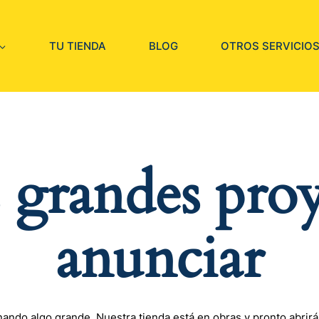
TU TIENDA
BLOG
OTROS SERVICIO
grandes proy
anunciar
nando algo grande. Nuestra tienda está en obras y pronto abrirá