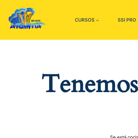
CURSOS
SSI PRO
Tenemos 
Se está coci