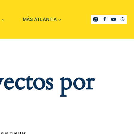
S
MÁS ATLANTIA
ectos por
 sus puertas.