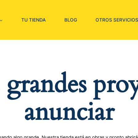
TU TIENDA
BLOG
OTROS SERVICIO
grandes proy
anunciar
nando algo grande. Nuestra tienda está en obras y pronto abrirá