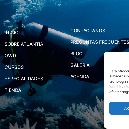
CONTÁCTANOS
INICIO
PREGUNTAS FRECUENTE
SOBRE ATLANTIA
BLOG
OWD
GALERÍA
CURSOS
Para ofrecer
AGENDA
almacenar y/
ESPECIALIDADES
tecnologías
identificaci
TIENDA
afectar nega
A