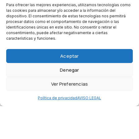
Para ofrecer las mejores experiencias, utilizamos tecnologías como
Este programa de certificación pretende ofrecer a los
las cookies para almacenar y/o acceder a la información del
nuevos buceadores una variedad de experiencias de
dispositivo. El consentimiento de estas tecnologías nos permitirá
procesar datos como el comportamiento de navegación o las
buceo únicas que, con suerte, alimentarán su pasión por el
identificaciones únicas en este sitio. No consentir o retirar el
buceo y la educación en buceo.
consentimiento, puede afectar negativamente a ciertas
características y funciones.
1
+
3
5
Aceptar
Teorias
Piscinas
Inmersiones
Denegar
Ver Preferencias
Contáctanos
Política de privacidad
AVISO LEGAL