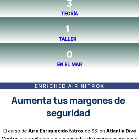
3
TEORÍA
1
TALLER
0
EN EL MAR
ENRICHED AIR NITROX
Aumenta tus margenes de
seguridad
El curso de
Aire Enriquecido Nitrox
de SSI en
Atlantia Dive
Center
te permite bucear con mezclas de oxígeno enriquecido