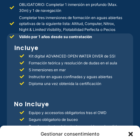
OBLIGATORIO: Completar 1 inmersión en profundo (Max.
30m) y 1 de navegación
Completar tres inmersiones de formación en aguas abiertas
optativas de la siguiente lista: Altitud, Computer, Nitrox,
Night & Limited Visibility, Flotabilidad Perfecta o Pecios
Válido por 1 años desde su contratación
Incluye
Kit digital ADVANCED OPEN WATER DIVER de SSI
Formación teórica y resolución de dudas en el aula
5 inmersiones en mar
Instructor en aguas confinadas y aguas abiertas
Diploma una vez obtenida la certificación
No Incluye
Equipo y accesorios obligatorios tras el OWD
Seguro obligatorio de buceo
Desplazamiento, alojamiento y comidas en la salida a
mar
Gestionar consentimiento
TODO lo no incluido en el apartado de INCLUYE