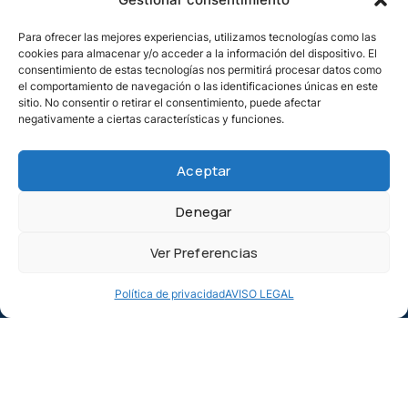
Material didáctico digital SSI (teoría online).
Para ofrecer las mejores experiencias, utilizamos tecnologías como las
2 inmersiones laguna, lago o embalse
cookies para almacenar y/o acceder a la información del dispositivo. El
Lastres y botella
consentimiento de estas tecnologías nos permitirá procesar datos como
Instructor en aguas abiertas
el comportamiento de navegación o las identificaciones únicas en este
Tarjeta Digital y diploma una vez obtenida la
sitio. No consentir o retirar el consentimiento, puede afectar
certificación
negativamente a ciertas características y funciones.
Aceptar
No Incluye
Equipo y accesorios de buceo.
Denegar
Desplazamiento, alojamiento y comidas en la salida a
mar
Ver Preferencias
TODO lo no incluido en el apartado de INCLUYE
Política de privacidad
AVISO LEGAL
Nuestro Centro Atlantia